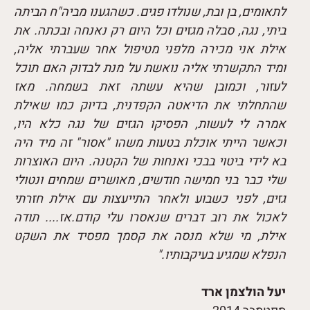
לתאומים, בן ובת, שנולדו פגים. כשהגענו מביה"ח הביתה
ביתי, נגה, סבלה מגזים וכל היום רק נאנחה ובכתה. את
אילת אני מכירה מלפני מטיפול אחר שעברתי אליה,
ומיד התקשרתי אליה נואשת על מנת לבדוק האם תוכל
לעזור, וכמובן שהיא עשתה זאת בשמחה. מאז
שהתחלתי את הדיאטה הקפדנית, בדיוק כמו שאילת
אמרה לי לעשות, הפסיקו הגזים של נגה כלא היו,
וכאשר הייתי אוכלת בטעות משהו "אסור" זה מיד היה
בא לידי ביטוי בבכי ואנחות של הקטנה. היום האוצרות
שלי כבר בני חמישה חודשים, מאושרים שמחים ונטולי
גזים, לפני כשבוע ולאחר התייעצות עם אילת חזרתי
לאכול את רוב דברים שנאסרו עלי קודם.אז.... תודה
אילת, מי שלא מנסה את קסמך מפסיד את השקט
הנפלא שמגיע בעיקבותיו."
יעל הולצמן ארד