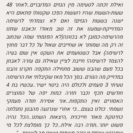
ואילת זכתה לטעימה מין הגזים המדוברים..לאחר 48
שעות-השעות שהיו רועשות הפכו שקטות! פתאום היא
ישנה בשעות הגזים! ואם לא נצמדתי לרשימה
המדוייקת-שמענו את זה טוב מאוד! וכאבנו שזזנו
מהרשימה-כמובן לא בכוונה(לא הפנמתי שמה שכתוב
זה רק מה שמותר או שחייבים שאול על כל דבר מחוץ
לרשימה) אבל כשטועמים את השקט אין שום בעיה
להצמד לרשימה! חייבת לציין שאילת גם עזרה לאבחן
בכל פעם שהבנו ששוב מתחילה התקפה חקרנו והבנו
במדוייק מה הגורם. בסך הכל מאז שקיבלתי את הרשימה
טעיתי 3 פעמים ולכולם היה ביטוי ישיר..עכשיו בת 4
חודשים תכף וכבר חזרה כמות יפה של המוצרים
האסורים ואין התקפות..אני אסירת תודה מעמקי
נשמתי. כולנו בעצם...כי אחרי שנרגעה מהבטן נתגלתה
כתינוקת מאוד חייכנית ,היצאות השתנו..הכל נהיה
פשוט יותר..תודה רבה אילת..כל כך מומלצת לכל מי