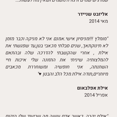
שמרגיש שגזים זו גזרה משמים ושאין מה לעשות..."
אליזבט שניידר
מאי 2014
"מומלץ !!!מניסיון אישי.אמנם אני לא מניקה וכבר מזמן
לא תינוקתאך, שנים סבלתי מכאבי בטן,עד שפגשתי את
אילת , אחרי שהקשבתי להדרכה שלה ובהתאם
להמלצותיה שיניתי את התזונה שלי איכות חיי
השתנתה, אני חופשיה ומשוחררת מכאבים
מיותרים,תודה אילת מכל הלב והבטן ♥"
אילת אפלבאום
אפריל 2014
"אילת יקרה, כאשר אדם עושה מה שביעוד שלו היקום