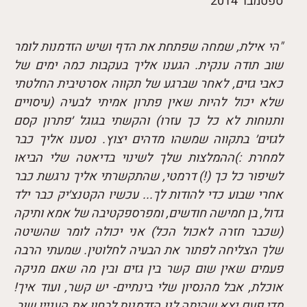
ספטמבר 2014
"הי אילת, שמחה שפתחת את הדף ושיש הזדמנות לומר
שוב תודה ענקית. הגענו אליך בעקבות כמה ימים של
כאבי גזים, לאחר שברגע של תקווה אסרטיבית החלטתי
שלא יכול להיות שאין פתרון אמיתי לבעיה (עיסויים
ותנוחות לא כל כך עזרו) והקשתי בגוגל ׳פתרון קסם
לגזים׳ בתקווה שמשהו מדהים יצוץ. נסענו אליך כבר
למחרת :)ההמלצות שלך לשינוי בדיאטה שלי הביאו
לשיפור כל כך (!) דרמטי, שהתקשרתי אליך נרגשת כבר
אחרי שבוע כדי להודות לך... עכשיו הקטנצ׳יק כבר ילד
גדול, בן חמישה חודשים, ומפרספקטיבה של אמא ותיקה
(שכבר חזרה לאכול הכל) אני יכולה לומר שהשיטה
שלך הצליחה לפתור את הבעיה לחלוטין. שמעתי הרבה
פעמים שאין שום קשר בין גזים ובין מה שאם מניקה
אוכלת, אבל מהנסיון שלי בינתיים- יש קשר, ועוד איך!
מדי פעם יצא שהיתה לנו הזדמנות לבחון את העניין שוב,