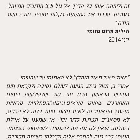
זה וליוותה אותי כל הדרך אל גיל 3.5 חודשים המיוחל.
בעזרתך עברנו את התקופה בקלות יחסית. תודה ושוב
תודה."
הילית מרום נחומי
יוני 2014
"מאוד מאוד מאוד מומלץ! לא האמנתי עד שחוויתי..
אחרי בן נטול גזים, הגיעה לעולם נסיכה ולקראת תום
החודש הראשון הבנו טוב טוב שלשלושת הימים
האחורנים שחוונו קוראים-גזים!!התפתלויות נוראיות
מהערב המאוחר עד לאחר חצות. סיוט. כלום לא הרגיע,
לא מסאג'ים תנוחות כדור וכו'- אז שמענו על איילת
והחלטנו שאין לנו פה מה להפסיד. לשימחתי העצומה
הגעתי כבר ביום למחרת אליה וקיבלתי רשימה מכובדת,