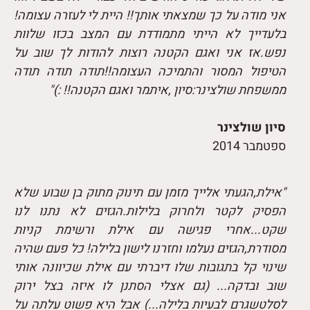
אני מודה על כך שמצאתי אותך!! היית לי לעזרה עצומה!
בלעדייך לא הייתי מתמודדת עם המצב בכזו שלוות
נפש.אז אני ואגם הקטנה רוצות להודות לך שוב על
הטיפול המסור והתמיכה העצומה!!תודה תודה תודה
ממשפחת שולצינר:סיון ,איתמר ואגם הקטנה!! :)"
סיון שולצינר
ספטמבר 2014
"אילת,הגעתי אלייך מזמן עם תינוק מתוק בן שבוע שלא
הפסיק לקטר ולחרוק בלילות.הגזים לא נתנו לנו
שקט...אחרי פגישה עם אילת ורשימת קניות
מסודרת,הגזים נעלמו וחזרנו לישון בלילה! כל פעם שהיה
שינוי קל בתגובות שלו דיברתי עם אילת שכיוונה אותי
שוב ובדקה... (גם אצלי הסתנן לו איזה בצל ירוק
לסלטשגרם לבעיות בלילה...) אבל היא פשוט עלתה על