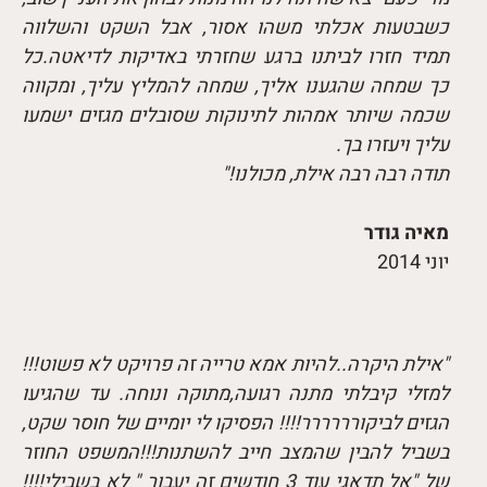
כשבטעות אכלתי משהו אסור, אבל השקט והשלווה
תמיד חזרו לביתנו ברגע שחזרתי באדיקות לדיאטה.כל
כך שמחה שהגענו אליך, שמחה להמליץ עליך, ומקווה
שכמה שיותר אמהות לתינוקות שסובלים מגזים ישמעו
עליך ויעזרו בך.
תודה רבה רבה אילת, מכולנו!"
מאיה גודר
יוני 2014
"אילת היקרה..להיות אמא טרייה זה פרויקט לא פשוט!!!
למזלי קיבלתי מתנה רגועה,מתוקה ונוחה. עד שהגיעו
הגזים לביקורררררר!!!! הפסיקו לי יומיים של חוסר שקט,
בשביל להבין שהמצב חייב להשתנות!!!המשפט החוזר
של "אל תדאגי עוד 3 חודשים זה יעבור " לא בשבילי!!!!