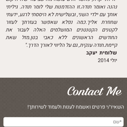
נהנה ואומר תודה.זו ההזדמנות שלי לומר תודה. גיליתי
אותך עם ילדי השני, ובשלישית לא היססתי לרגע, ידעתי
שחוזרת אליך.כמה נפלא שאפשר בעזרתך לעזור
לקטנים הקטנטנים המושלמים האלה לעבור את
החודשים הראשונים ללא כאבי בטן.מזל שאת
קיימת.תודה ענקית, גם על הליווי לאורך הדרך."
שלומית יעקב
יולי 2014
השאיר/י פרטים ואשמח לענות ולעמוד לשירותך!